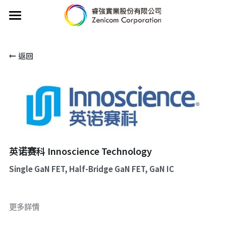
首頁
返回
競爭優勢
產業應用
代理產品線
新聞
英诺赛科 Innoscience Technology
聯絡我們
Single GaN FET, Half-Bridge GaN FET, GaN IC
English
更多詳情
POWERED BY